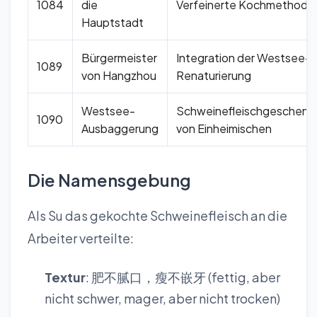
1084
die
Verfeinerte Kochmethode
Hauptstadt
Bürgermeister
Integration der Westsee-
1089
von Hangzhou
Renaturierung
Westsee-
Schweinefleischgeschenk
1090
Ausbaggerung
von Einheimischen
Die Namensgebung
Als Su das gekochte Schweinefleisch an die
Arbeiter verteilte:
Textur
: 肥不腻口，瘦不嵌牙 (fettig, aber
nicht schwer, mager, aber nicht trocken)