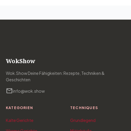
WokShow
Wok.Show Deine Fähigkeiten: Rezepte, Techniken &
Geschichten
mail
info@wok.show
KATEGORIEN
TECHNIQUES
Kalte Gerichte
Grundlegend
Warme Gerichte
Mittelstufe