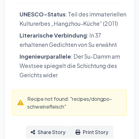
UNESCO-Status
: Teil des immateriellen
Kulturerbes „Hangzhou-Küche“ (2011)
Literarische Verbindung
: In 37
erhaltenen Gedichten von Su erwähnt
Ingenieurparallele
: Der Su-Damm am
Westsee spiegelt die Schichtung des
Gerichts wider
Recipe not found: "recipes/dongpo-
schweinefleisch"
Share Story
Print Story