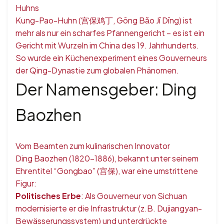
Huhns
Kung-Pao-Huhn (宫保鸡丁, Gōng Bǎo Jī Dīng) ist
mehr als nur ein scharfes Pfannengericht – es ist ein
Gericht mit Wurzeln im China des 19. Jahrhunderts.
So wurde ein Küchenexperiment eines Gouverneurs
der Qing-Dynastie zum globalen Phänomen.
Der Namensgeber: Ding
Baozhen
Vom Beamten zum kulinarischen Innovator
Ding Baozhen (1820–1886), bekannt unter seinem
Ehrentitel “Gongbao” (宫保), war eine umstrittene
Figur:
Politisches Erbe
: Als Gouverneur von Sichuan
modernisierte er die Infrastruktur (z.B. Dujiangyan-
Bewässerungssystem) und unterdrückte