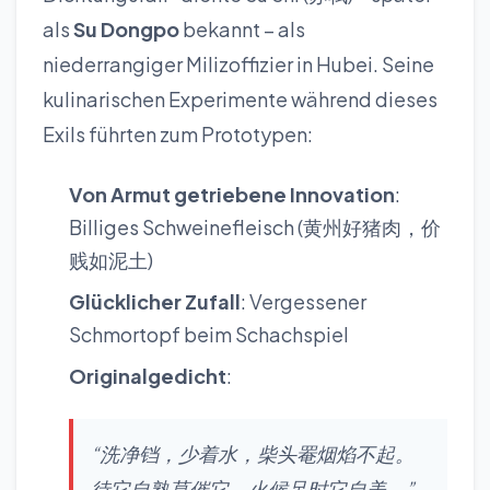
als
Su Dongpo
bekannt – als
niederrangiger Milizoffizier in Hubei. Seine
kulinarischen Experimente während dieses
Exils führten zum Prototypen:
Von Armut getriebene Innovation
:
Billiges Schweinefleisch (黄州好猪肉，价
贱如泥土)
Glücklicher Zufall
: Vergessener
Schmortopf beim Schachspiel
Originalgedicht
:
“洗净铛，少着水，柴头罨烟焰不起。
待它自熟莫催它，火候足时它自美。”