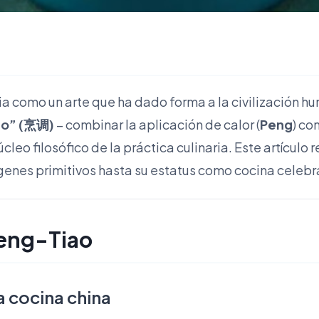
a como un arte que ha dado forma a la civilización hum
ao” (烹调)
– combinar la aplicación de calor (
Peng
) co
núcleo filosófico de la práctica culinaria. Este artículo 
genes primitivos hasta su estatus como cocina celebr
Peng-Tiao
a cocina china