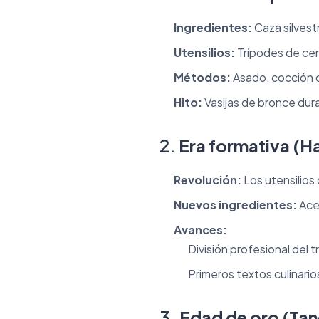
Ingredientes:
Caza silvest
Utensilios:
Trípodes de cer
Métodos:
Asado, cocción c
Hito:
Vasijas de bronce dur
2.
Era formativa (H
Revolución:
Los utensilios 
Nuevos ingredientes:
Acei
Avances:
División profesional del 
Primeros textos culinario
3.
Edad de oro (Ta