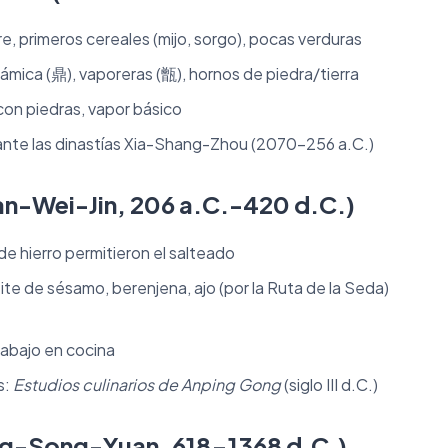
re, primeros cereales (mijo, sorgo), pocas verduras
ámica (鼎), vaporeras (甑), hornos de piedra/tierra
on piedras, vapor básico
ante las dinastías Xia-Shang-Zhou (2070-256 a.C.)
an-Wei-Jin, 206 a.C.-420 d.C.)
de hierro permitieron el salteado
te de sésamo, berenjena, ajo (por la Ruta de la Seda)
trabajo en cocina
s:
Estudios culinarios de Anping Gong
(siglo III d.C.)
ng-Song-Yuan, 618-1368 d.C.)