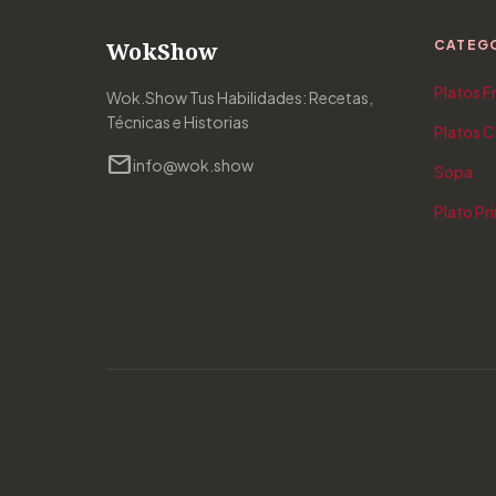
WokShow
CATEG
Platos F
Wok.Show Tus Habilidades: Recetas,
Técnicas e Historias
Platos C
mail
info@wok.show
Sopa
Plato Pri