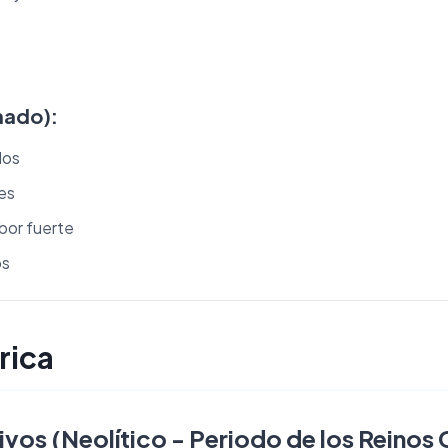
nado):
dos
les
abor fuerte
os
rica
vos (Neolítico - Periodo de los Reinos