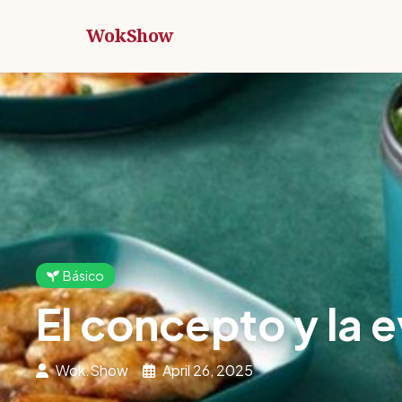
WokShow
Básico
El concepto y la e
Wok.Show
April 26, 2025