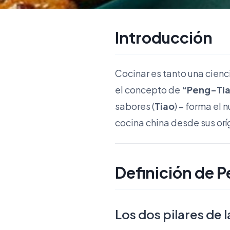
Introducción
Cocinar es tanto una cienci
el concepto de
“Peng-Ti
sabores (
Tiao
) – forma el 
cocina china desde sus orí
Definición de 
Los dos pilares de l