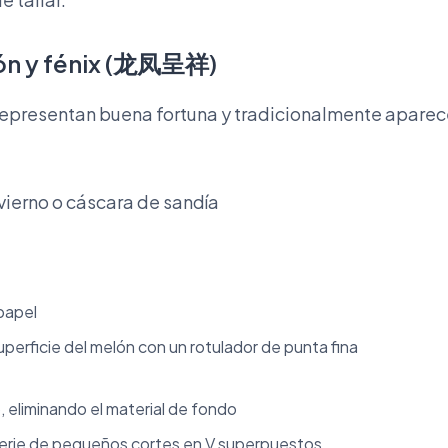
gón y fénix (龙凤呈祥)
representan buena fortuna y tradicionalmente apare
nvierno o cáscara de sandía
 papel
superficie del melón con un rotulador de punta fina
o, eliminando el material de fondo
erie de pequeños cortes en V superpuestos