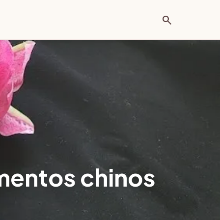
search
imentos chinos