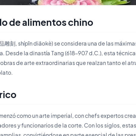
ado de alimentos chino
食品雕刻, shípǐn diāokè) se considera una de las máximas
ina. Desde la dinastía Tang (618-907 d.C.), esta técni
obras de arte extraordinarias que realzan tanto el atr
plato.
rico
omenzó como un arte imperial, con chefs expertos cr
ores y funcionarios de la corte. Con los siglos, estas
s amplias, convirtiéndose en parte esencial de las p