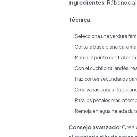
Ingredientes
: Rábano dai
Técnica
:
Selecciona una verdura fir
Corta la base plana para ma
Marca el punto central en la
Con el cuchillo tailandés, r
Haz cortes secundarios para
Crea varias capas, trabajan
Para los pétalos más interno
Remoja en agua helada dura
Consejo avanzado
: Crea
alimentario diluido antes d