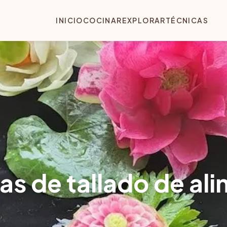
INICIO
COCINAR
EXPLORAR
TÉCNICAS
s de tallado de al