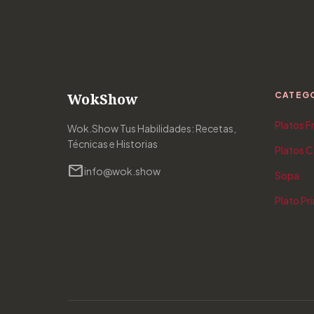
WokShow
CATEG
Platos F
Wok.Show Tus Habilidades: Recetas,
Técnicas e Historias
Platos C
mail
info@wok.show
Sopa
Plato Pri