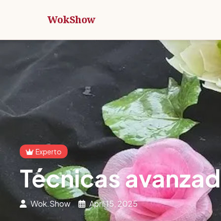
WokShow
Experto
Técnicas avanzada
Wok.Show
April 15, 2025