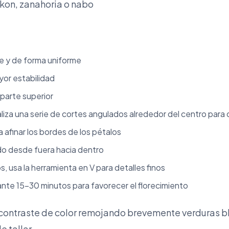
kon, zanahoria o nabo
me y de forma uniforme
yor estabilidad
 parte superior
ealiza una serie de cortes angulados alrededor del centro para 
 afinar los bordes de los pétalos
do desde fuera hacia dentro
s, usa la herramienta en V para detalles finos
nte 15-30 minutos para favorecer el florecimiento
 contraste de color remojando brevemente verduras b
e tallar.