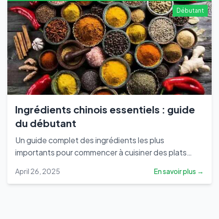
Chine, on attache une grande importance à
Débutant
connaître les origines, c'est pourquoi, dans notre
premier article, nous commençons par les origines et
l'évolution de la cuisine chinoise pour explorer le
charme de la tradition et de l'innovation.
Ingrédients chinois essentiels : guide
du débutant
Un guide complet des ingrédients les plus
importants pour commencer à cuisiner des plats
chinois authentiques à la maison.
April 26, 2025
En savoir plus →