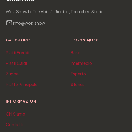
Wok.Show Le Tue Abilità: Ricette, Tecniche e Storie
mail
info@wok.show
CATEGORIE
TECHNIQUES
Piatti Freddi
Base
Piatti Caldi
Intermedio
Zuppa
Esperto
Piatto Principale
Stories
INFORMAZIONI
Chi Siamo
Contatti