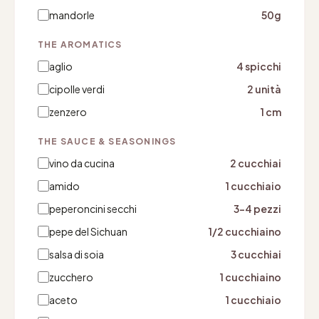
mandorle
50g
THE AROMATICS
aglio
4 spicchi
cipolle verdi
2 unità
zenzero
1 cm
THE SAUCE & SEASONINGS
vino da cucina
2 cucchiai
amido
1 cucchiaio
peperoncini secchi
3-4 pezzi
pepe del Sichuan
1/2 cucchiaino
salsa di soia
3 cucchiai
zucchero
1 cucchiaino
aceto
1 cucchiaio