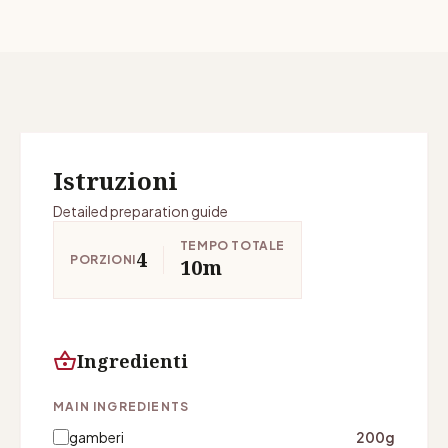
Istruzioni
Detailed preparation guide
TEMPO TOTALE
4
PORZIONI
10m
shopping_basket
Ingredienti
MAIN INGREDIENTS
gamberi
200g